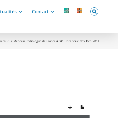
tualités
Contact
Forcomed
Labelix
forcomed.fr
labelix.fr
béral
Le Médecin Radiologue de France # 341 Hors-série Nov-Déc. 2011