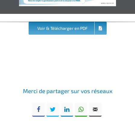
MercideremplirlequestionnairejointetdeleretourneràlaFNMR.
MENSUEL - ISSN 0754-7749
Voir & Télécharger en PDF
Merci de partager sur vos réseaux
Facebook
Twitter
LinkedIn
WhatsApp
Email