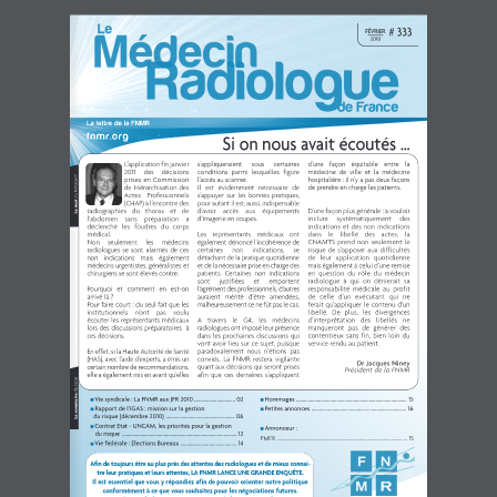
# 333FÉVRIER2010
LalettredelaFNMR
fnmr.org
Si on nous avait écoutés ...
d’une façon équitable entre la
s’appliqueraient
sous
certaines
L’applicationfinjanvier
médecine de ville et la médecine
conditions parmi lesquelles figure
2011
des
décisions
du Président
hospitalière : il n’y a pas deux façons
l’accès au scanner.
prises en Commission
de prendre en charge les patients.
Il est évidemment nécessaire de
de Hiérarchisation des
s’appuyer sur les bonnes pratiques,
Actes Professionnels
Lemot
pourautantilest,aussi,indispensable
(CHAP)àl’encontredes
D’une façon plusgénérale : à vouloir
d’avoir
accès
aux
équipements
radiographies du thorax et de
inclure
systématiquement
des
d’imagerie en coupes.
l’abdomen
sans
préparation
a
indications et des non indications
déclenché les foudres du corps
dans
le
libellé
des
actes,
la
Les représentants médicaux ont
médical.
CNAMTS prend non seulement le
également dénoncé l’incohérence de
Non
seulement
les
médecins
risque de s’opposer aux difficultés
certaines
non
indications,
se
radiologues se sont alarmés de ces
de leur application quotidienne
détachantdelapratiquequotidienne
non indications mais également
mais également à celui d’une remise
etdelanécessairepriseenchargedes
médecins urgentistes, généralistes et
en question du rôle du médecin
patients. Certaines non indications
chirurgiens se sont élevés contre.
radiologue à qui on dénierait sa
sont
justifiées
et
emportent
responsabilité médicale au profit
l’agrémentdesprofessionnels,d’autres
Pourquoi et comment en est-on
de celle d’un exécutant qui ne
auraient mérité d’être amendées,
arrivé là ?
ferait qu’appliquer le contenu d’un
malheureusementcenefûtpaslecas.
Pour faire court : du seul fait que les
libellé. De plus, les divergences
institutionnels
n’ont
pas
voulu
d’interprétation des libellés ne
A travers le G4, les médecins
écouter les représentants médicaux
manqueront pas de générer des
radiologuesontimposéleurprésence
lors des discussions préparatoires à
contentieux sans fin, bien loin du
dans les prochaines discussions qui
ces décisions.
service rendu au patient.
vont avoir lieu sur ce sujet, puisque
paradoxalement nous n’étions pas
Eneffet,silaHauteAutoritédeSanté
conviés. La FNMR restera vigilante
(HAS), avec l’aide d’experts, a émis un
Dr Jacques Niney
quant aux décisions qui seront prises
certainnombrederecommandations,
Président de la FNMR
afin que ces dernières s’appliquent
elleaégalementmisenavantqu’elles
du mois
Lesommaire
Vie syndicale : La FNMR aux JFR 2010 ................................ 02
Hommages ..................................................................................... 15


Rapport de l’IGAS : mission sur la gestion
Petites annonces ......................................................................... 16


du risque (décembre 2010) ..................................................... 06
Contrat Etat - UNCAM, les priorités pour la gestion

Annonceur :

du risque
........................................................................................ 12
PMFR .......................................................................................................... 15
Vie fédérale : Elections Bureaux ........................................... 14

Afindetoujoursêtreauplusprèsdesattentesdesradiologuesetdemieuxconnai-
treleurpratiquesetleursattentes,LAFNMRLANCEUNEGRANDEENQUÊTE.
Ilestessentielquevousyrépondiezafindepouvoirorienternotrepolitique
conformémentàcequevoussouhaitezpourlesnégociationsfutures.