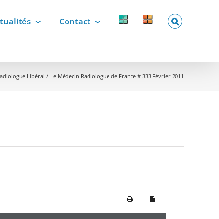
tualités
Contact
Forcomed
Labelix
forcomed.fr
labelix.fr
adiologue Libéral
Le Médecin Radiologue de France # 333 Février 2011