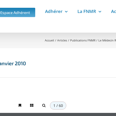
Adhérer
La FNMR
Ac
Espace Adhérent
Accueil
Articles
Publications FNMR
Le Médecin R
anvier 2010
1 / 60