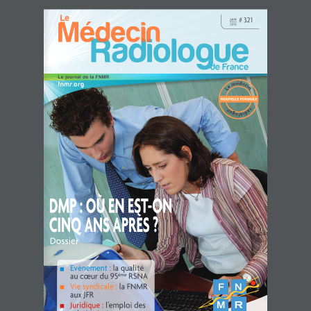
# 321JAN2010
fnmr.org
NOUVELLE FORMULE
DMP : OÙ EN EST-ONCINQ ANS APRÈS ?
Dossier
Evènement : la qualitéau cœur du 95ème RSNA
Vie syndicale : la FNMRaux JFR
Juridique : l’emploi dessalariés âgés