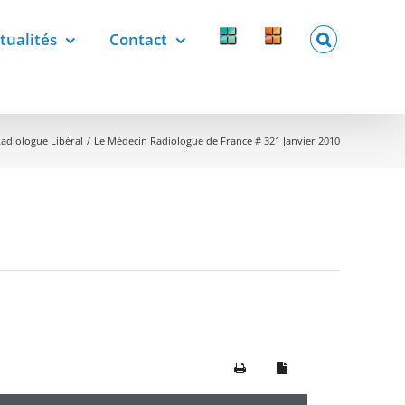
tualités
Contact
Forcomed
Labelix
forcomed.fr
labelix.fr
adiologue Libéral
Le Médecin Radiologue de France # 321 Janvier 2010