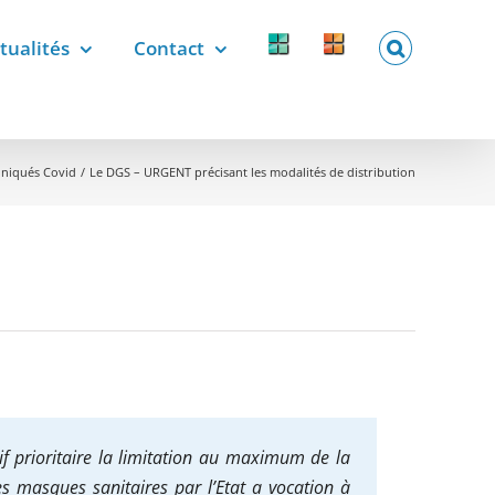
tualités
Contact
Forcomed
Labelix
forcomed.fr
labelix.fr
iqués Covid
Le DGS – URGENT précisant les modalités de distribution
if prioritaire la limitation au maximum de la
es masques sanitaires par l’Etat a vocation à