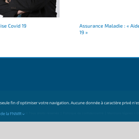
ise Covid 19
Assurance Maladie : « Aid
19 »
à seule fin d'optimiser votre navigation. Aucune donnée à caractère privé n'est
MR 1907 > 2022 © Tous droits réservés |
Politique de confidentialité
|
Mentions légales > 
é de la FNMR
LinkedIn
X
Facebook
YouTube
Instagram
Contact
par
Mail