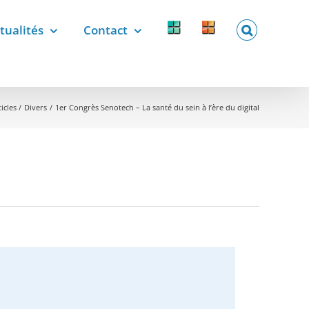
tualités
Contact
Forcomed
Labelix
forcomed.fr
labelix.fr
icles
Divers
1er Congrès Senotech – La santé du sein à l’ère du digital