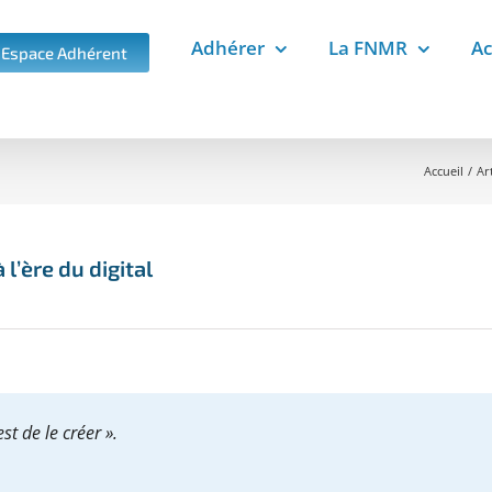
Adhérer
La FNMR
Ac
Espace Adhérent
Accueil
Art
l’ère du digital
st de le créer
».