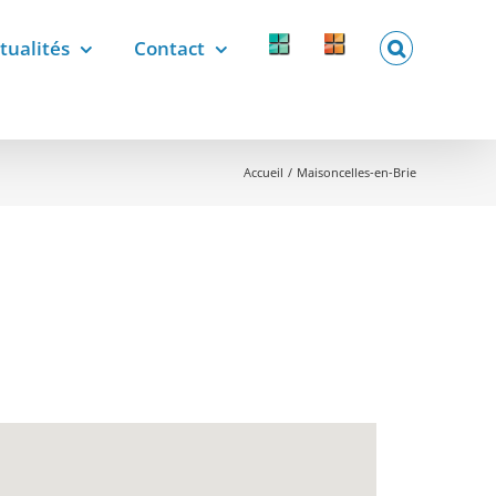
tualités
Contact
Forcomed
Labelix
forcomed.fr
labelix.fr
Accueil
Maisoncelles-en-Brie