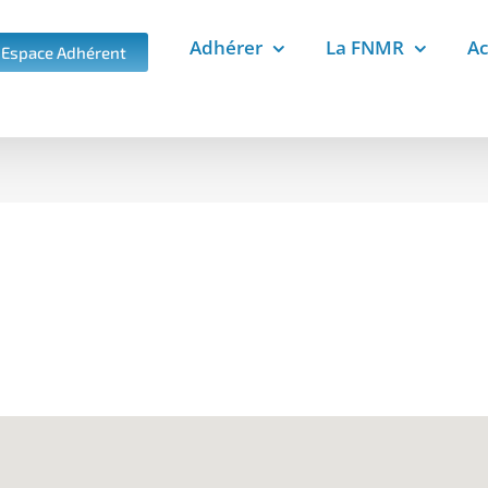
Adhérer
La FNMR
Ac
Espace Adhérent