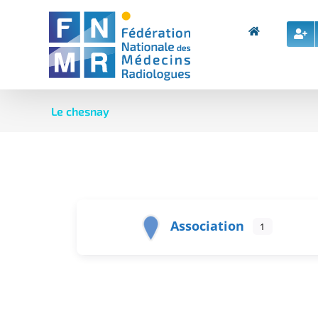
Skip
to
content
Le chesnay
Association
1