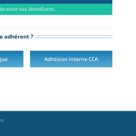
Recevoir vos identifiants.
e adhérent ?
gue
Adhésion Interne CCA
CGU