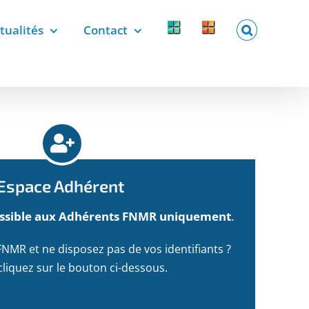
tualités
Contact
Forcomed
Labelix
forcomed.fr
labelix.fr
Espace Adhérent
cessible aux Adhérents FNMR uniquement
.
NMR et ne disposez pas de vos identifiants ?
cliquez sur le bouton ci-dessous.