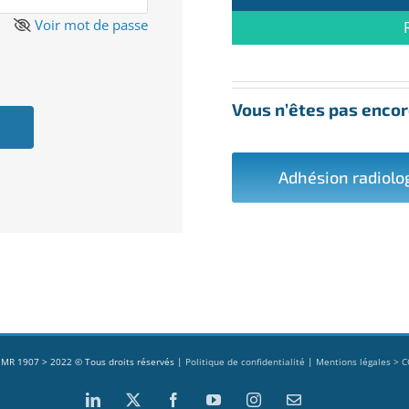
Voir mot de passe
Vous n’êtes pas encor
Adhésion radiolo
MR 1907 > 2022 © Tous droits réservés |
Politique de confidentialité
|
Mentions légales > 
LinkedIn
X
Facebook
YouTube
Instagram
Contact