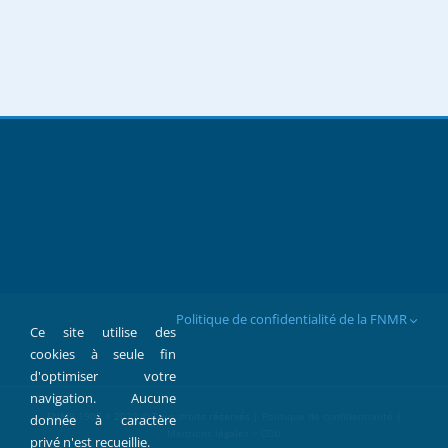
Politique de confidentialité de la FNMR
Ce site utilise des
cookies à seule fin
d'optimiser votre
navigation. Aucune
FNMR 1907 > 2022 © Tous droits réservés |
Politique de confidentialité
|
donnée à caractère
Mentions légales > CGU
privé n'est recueillie.