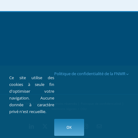
Politique de confidentialité de la FNMR
Ce site utilise des
cookies à seule fin
d'optimiser votre
navigation. Aucune
FNMR 1907 > 2022 © Tous droits réservés |
Politique de confidentialité
|
donnée à caractère
Mentions légales > CGU
privé n'est recueillie.
LinkedIn
X
Facebook
YouTube
Instagram
Contact
OK
par
Mail