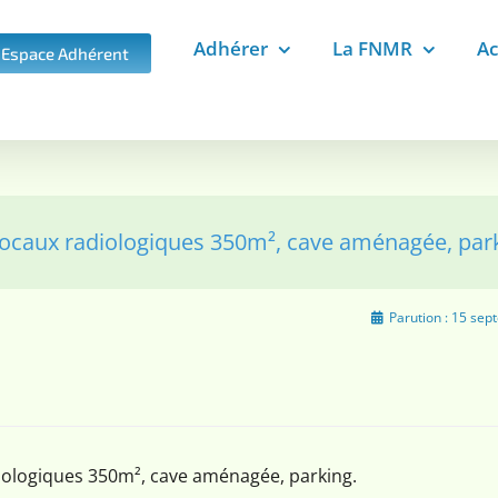
Adhérer
La FNMR
Ac
Espace Adhérent
locaux radiologiques 350m², cave aménagée, par
Parution :
15 sep
iologiques 350m², cave aménagée, parking.