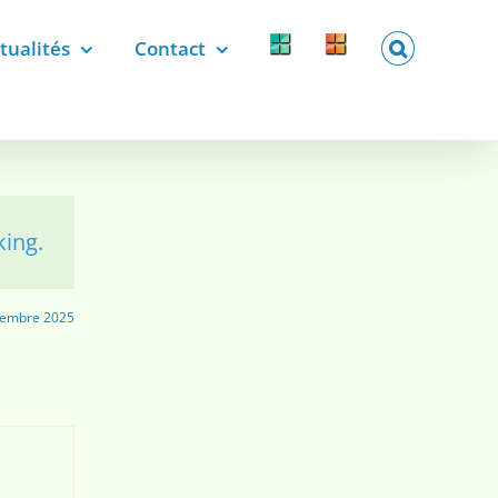
tualités
Contact
Forcomed
Labelix
forcomed.fr
labelix.fr
king.
tembre 2025